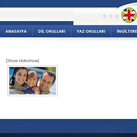
ANASAYFA
DIL OKULLARI
YAZ OKULLARI
İNGILTERE
[Show slideshow]