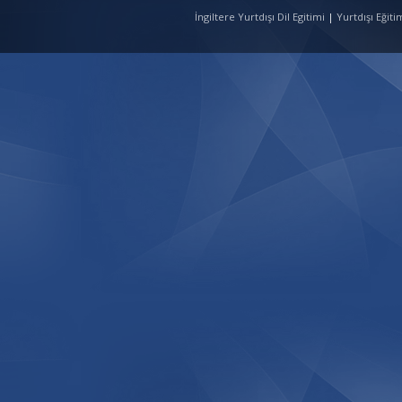
İngiltere Yurtdışı Dil Egitimi
|
Yurtdışı Eğit