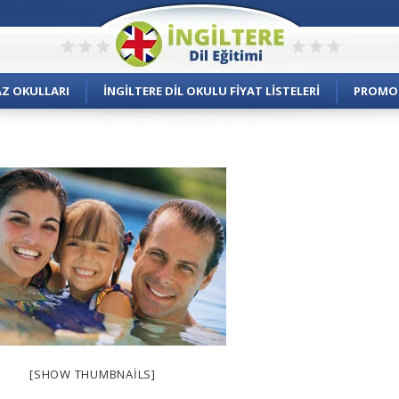
AZ OKULLARI
İNGILTERE DIL OKULU FIYAT LISTELERI
PROMO
[SHOW THUMBNAILS]