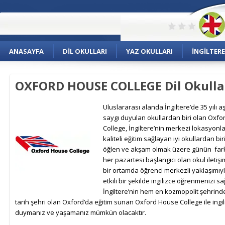
ANASAYFA
DIL OKULLARI
YAZ OKULLARI
İNGILTERE
OXFORD HOUSE COLLEGE Dil Okulla
Uluslararası alanda İngiltere’de 35 yılı a
saygı duyulan okullardan biri olan Oxf
College, İngiltere’nin merkezi lokasyon
kaliteli eğitim sağlayan iyi okullardan bir
öğlen ve akşam olmak üzere günün farkl
her pazartesi başlangıcı olan okul iletiş
bir ortamda öğrenci merkezli yaklaşımı
etkili bir şekilde ingilizce öğrenmenizi sa
İngiltere’nin hem en kozmopolit şehrind
tarih şehri olan Oxford’da eğitim sunan Oxford House College ile ingiliz
duymanız ve yaşamanız mümkün olacaktır.