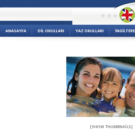
ANASAYFA
DIL OKULLARI
YAZ OKULLARI
İNGILTERE
[SHOW THUMBNAILS]