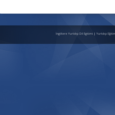
İngiltere Yurtdışı Dil Egitimi
|
Yurtdışı Eğit