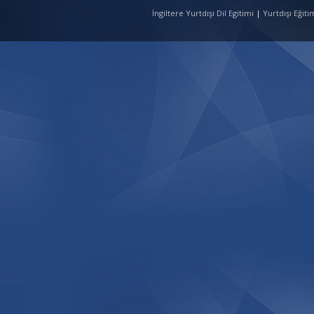
İngiltere Yurtdışı Dil Egitimi
|
Yurtdışı Eğit