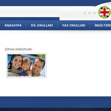
ANASAYFA
DIL OKULLARI
YAZ OKULLARI
İNGILTERE
[Show slideshow]