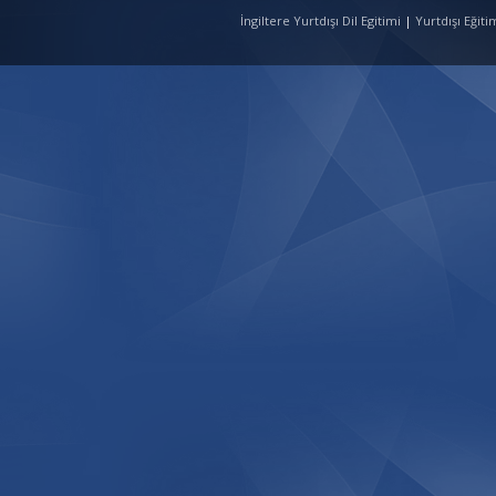
İngiltere Yurtdışı Dil Egitimi
|
Yurtdışı Eğit