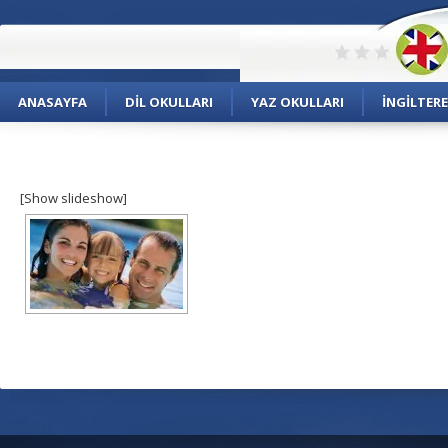
ANASAYFA
DIL OKULLARI
YAZ OKULLARI
İNGILTERE
[Show slideshow]