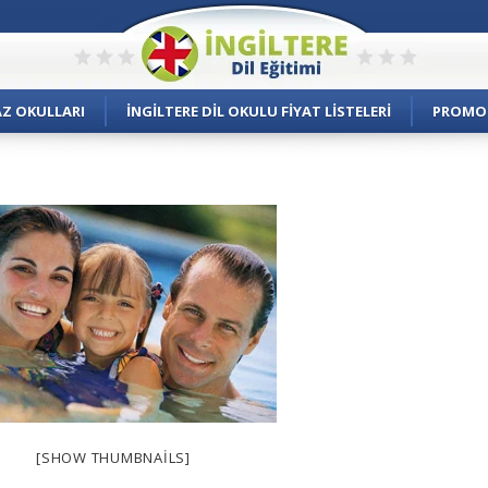
AZ OKULLARI
İNGILTERE DIL OKULU FIYAT LISTELERI
PROMO
[SHOW THUMBNAILS]