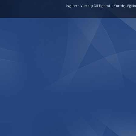
İngiltere Yurtdışı Dil Egitimi
|
Yurtdışı Eğit