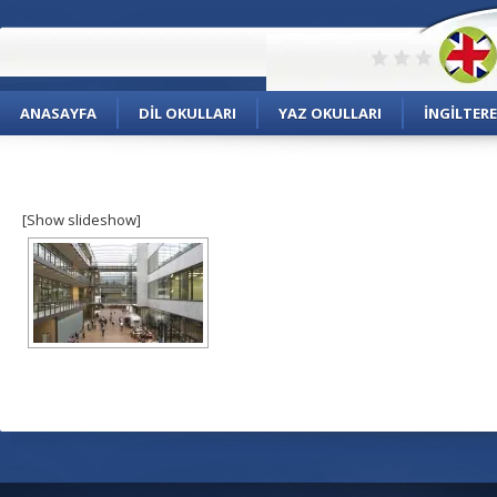
ANASAYFA
DIL OKULLARI
YAZ OKULLARI
İNGILTERE
[Show slideshow]