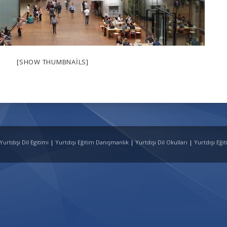
[SHOW THUMBNAILS]
 Yurtdışı Dil Egitimi
|
Yurtdışı Eğitim Danışmanlık
|
Yurtdışı Dil Okulları
|
Yurtdışı Eği