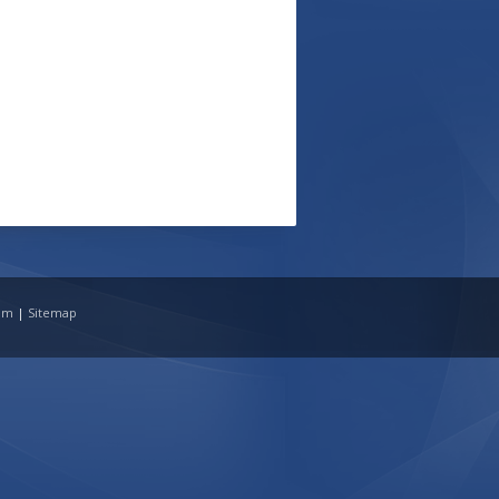
tim
|
Sitemap