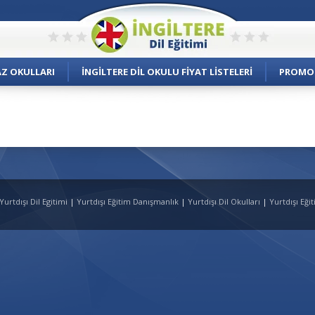
AZ OKULLARI
İNGILTERE DIL OKULU FIYAT LISTELERI
PROMO
 Yurtdışı Dil Egitimi
|
Yurtdışı Eğitim Danışmanlık
|
Yurtdışı Dil Okulları
|
Yurtdışı Eği