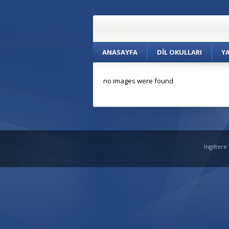
ANASAYFA
DIL OKULLARI
Y
no images were found
İngiltere