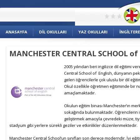
ANASAYFA
DIL OKULLARI
YAZ OKULLARI
İNGILTERE
MANCHESTER CENTRAL SCHOOL of
2005 yılınd
an beri ingilizce dil eğitimi 
Central School of English, dünyanın pe
gelen öğrencilerle çok uluslu bir dil eğit
Okul özellikle öğretmen eğitiminde bir 
amaçlamaktadır.
Okulun eğitim binası Manchester’ın mer
sokağında bulunmaktadır. Öğrencilerin in
geliştirmek amacıyla çevredeki müze, tiya
stadyum gibi yerlere sürekli geziler ve etkinlikler düzenlenmektedir.
Manchester Central School’un sınıfları son derece moderndir. İyi eğit