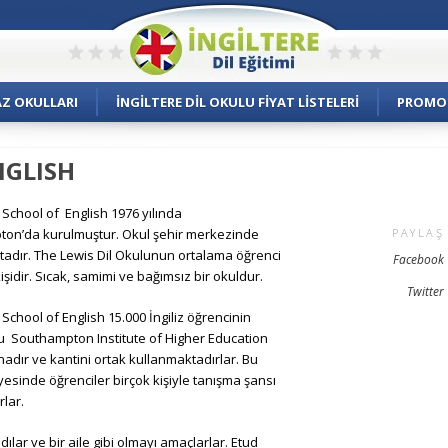
AZ OKULLARI
İNGILTERE DIL OKULU FIYAT LISTELERI
PROMO
NGLISH
School of English 1976 yılında
on’da kurulmuştur. Okul şehir merkezinde
PAYLAŞ
adır. The Lewis Dil Okulunun ortalama öğrenci
Facebook
kişidir. Sıcak, samimi ve bağımsız bir okuldur.
Twitter
School of English 15.000 İngiliz öğrencinin
 Southampton Institute of Higher Education
nadır ve kantini ortak kullanmaktadırlar. Bu
esinde öğrenciler birçok kişiyle tanışma şansı
lar.
lar ve bir aile gibi olmayı amaçlarlar. Etud