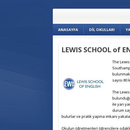
ANASAYFA
DIL OKULLARI
Y
LEWIS SCHOOL of E
The Lewis 
Southampt
bulunmakt
sayısı 80 
The Lewis 
bulunduğu
ile yan ya
durum say
bulurlar ve pratik yapma imkanı yakalar
Okulun öğretmenleri öğrencilere odaklıdı