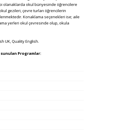
gibi olanaklarda okul bünyesinde öğrencilere
ul gezileri, çevre turları öğrencilerin
lenmektedir. Konaklama seçenekleri ise; aile
ama yerleri okul çevresinde olup, okula
ish UK, Quality English.
n sunulan Programlar: