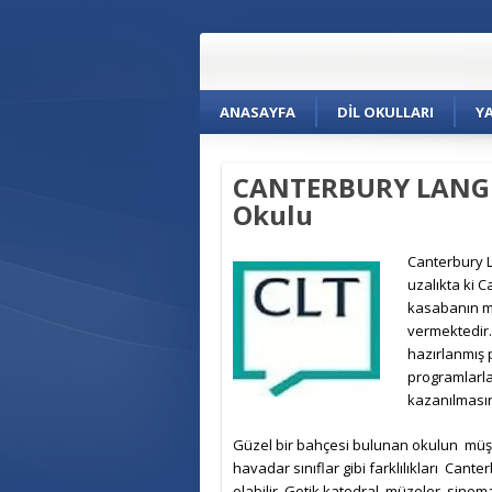
ANASAYFA
DIL OKULLARI
Y
CANTERBURY LANGU
Okulu
Can
terbury 
uzalıkta ki 
kasabanın me
vermektedir.İ
hazırlanmış 
programlarla
kazanılmasın
Güzel bir bahçesi bulunan okulun müşte
havadar sınıflar gibi farklılıkları Cant
olabilir. Gotik katedral, müzeler, sinem