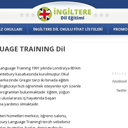
AZ OKULLARI
İNGILTERE DIL OKULU FIYAT LISTELERI
PROMO
AGE TRAINING Dil
Language Training 1991 yılında Londra’ya 80 km
Cantebury kasabasında kurulmuştur.Okul
PAYLAŞ
rkezinde Gregor tarzı iki binada eğitim
Facebook
ngilizceyi hızlı öğrenmek isteyenler için özenle
Twitter
programları bulunmaktadır. Eğitim, yoğun
 uluslararası iş hayatında başarı
a yardımcı olmaktadır.
ri hizmetleri merkezi, öğrenci salonu,
erbury Language Training’i tercih sebebiniz
alar, tiyatrolar, barlar, deniz mahsulü