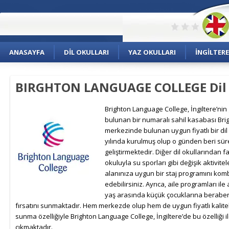
ANASAYFA
DIL OKULLARI
YAZ OKULLARI
İNGILTERE
BIRGHTON LANGUAGE COLLEGE Dil
Brighton Language College, İngiltere’ni
bulunan bir numaralı sahil kasabası Bri
merkezinde bulunan uygun fiyatlı bir dil
yılında kurulmuş olup o günden beri süre
geliştirmektedir. Diğer dil okullarından far
okuluyla su sporları gibi değişik aktivitel
alanınıza uygun bir staj programını kom
edebilirsiniz. Ayrıca, aile programları ile 
yaş arasında küçük çocuklarına beraber d
fırsatını sunmaktadır. Hem merkezde olup hem de uygun fiyatlı kaliteli
sunma özelliğiyle Brighton Language College, İngiltere’de bu özelliği i
çıkmaktadır.