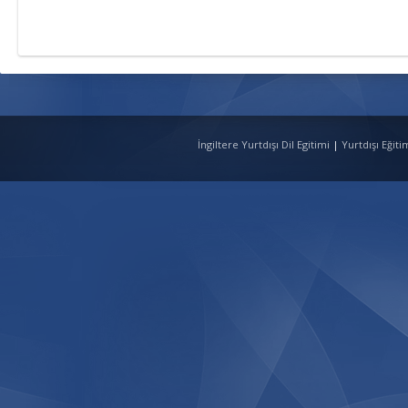
İngiltere Yurtdışı Dil Egitimi
|
Yurtdışı Eğit