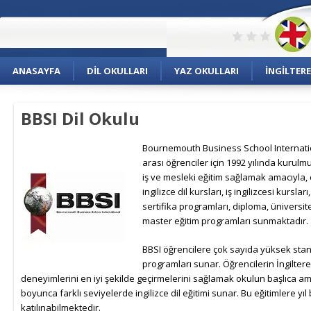
ANASAYFA
DIL OKULLARI
YAZ OKULLARI
İNGILTERE
BBSI Dil Okulu
Bournemouth Business School Internatio
arası öğrenciler için 1992 yılında kurulm
iş ve mesleki eğitim sağlamak amacıyla, ö
ingilizce dil kursları, iş ingilizcesi kursları
sertifika programları, diploma, üniversite
master eğitim programları sunmaktadır.
BBSI öğrencilere çok sayıda yüksek stan
programları sunar. Öğrencilerin İngiltere
deneyimlerini en iyi şekilde geçirmelerini sağlamak okulun başlıca ama
boyunca farklı seviyelerde ingilizce dil eğitimi sunar. Bu eğitimlere y
katılınabilmektedir.